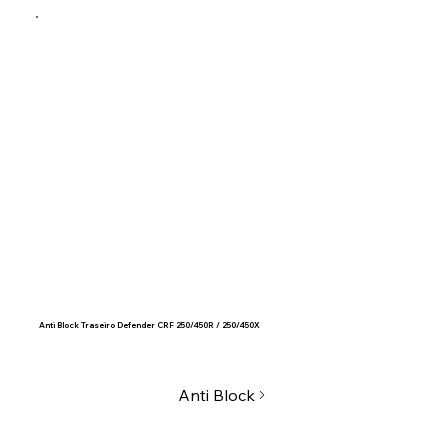
Anti Block Traseiro Defender CRF 250/450R / 250/450X
Anti Block