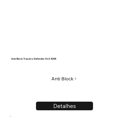
Anti Block Traseiro Defender KLX 300R
Anti Block
Detalhes