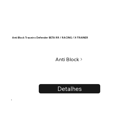
Anti Block Traseiro Defender BETA RR / RACING / X-TRAINER
Anti Block
Detalhes