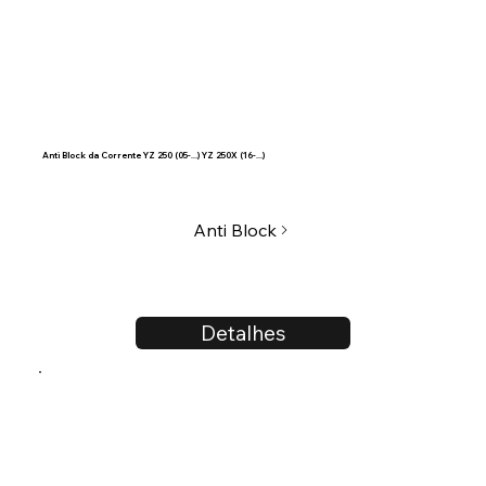
Anti Block da Corrente YZ 250 (05-...) YZ 250X (16-...)
Anti Block
Detalhes