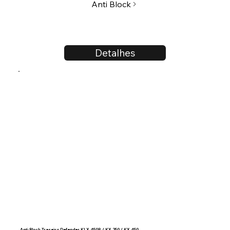
Anti Block
Detalhes
Anti Block Traseiro Defender KLX 450R / KX 250 / KX 450