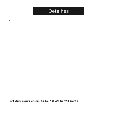
Detalhes
Anti Block Traseiro Defender YZ 250 / YZF 250/450 / WR 250/450