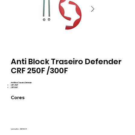
vermelho
vermelh
Anti Block Traseiro Defender
ABTD05
ABTD05
CRF 250F /300F
Anti Block Traseiro Defender
CRF 250F
CRF 300F
Cores
vermelho - ABTD05