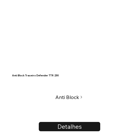
Anti Block Traseiro Defender TTR 230
Anti Block
Detalhes