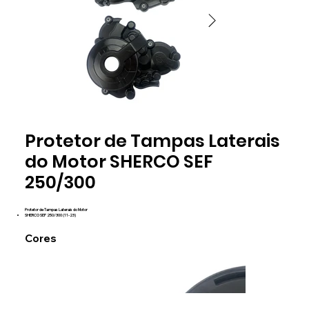
preto
preto
Protetor de Tampas Laterais
PTLSH01
PTLSH01
do Motor SHERCO SEF
250/300
Protetor de Tampas Laterais do Motor
SHERCO SEF 250/300 (11-23)
Cores