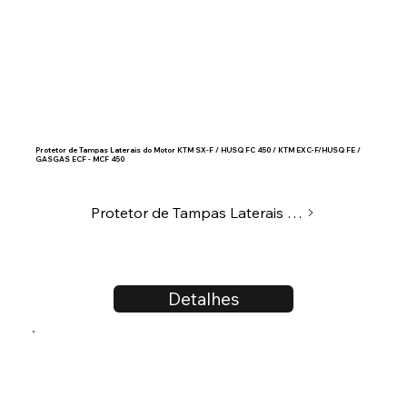
Protetor de Tampas Laterais do Motor KTM SX-F / HUSQ FC 450 / KTM EXC-F/HUSQ FE /
GASGAS ECF - MCF 450
Protetor de Tampas Laterais do Motor
Detalhes