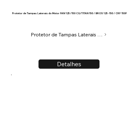
Protetor de Tampas Laterais do Motor FAN 125 /150 CG/TITAN 150 / BROS 125 -150 / CRF 150F
Protetor de Tampas Laterais do Motor
Detalhes