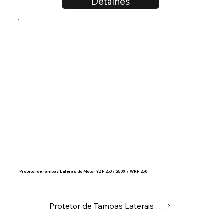
Detalhes
Protetor de Tampas Laterais do Motor YZF 250 / 250X / WRF 250
Protetor de Tampas Laterais do Motor