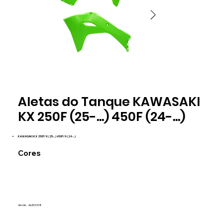
Verde
Verde
Aletas do Tanque KAWASAKI
ALE0098
ALE0098
KX 250F (25-...) 450F (24-...)
KAWASAKI KX 250F/X (25-...) 450F/X (24-...)
Cores
Verde - ALE0098