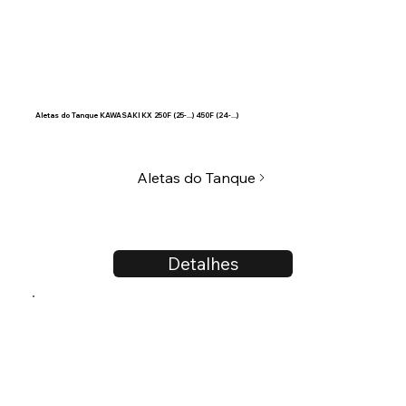
Aletas do Tanque KAWASAKI KX 250F (25-...) 450F (24-...)
Aletas do Tanque
Detalhes