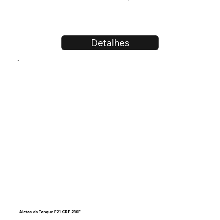
Detalhes
Aletas do Tanque F21 CRF 230F