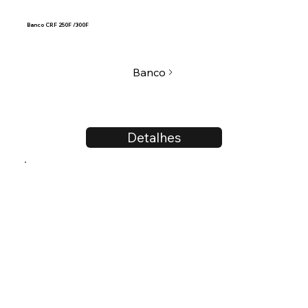
Banco CRF 250F /300F
Banco
Detalhes