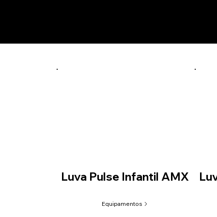
Prod
branco/preto
CT01
Luva Pulse Infantil AMX
Lu
Equipamentos