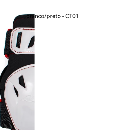
branco/preto - CT01