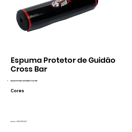
preto
Espuma Protetor de Guidão
ESPCROSS1
Cross Bar
Espuma Protetor de Guidão Cross Bar
Cores
preto - ESPCROSS1