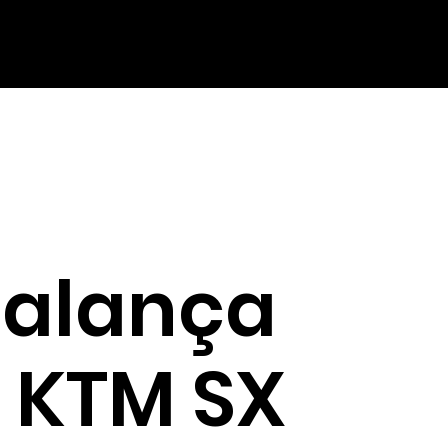
Balança
o KTM SX