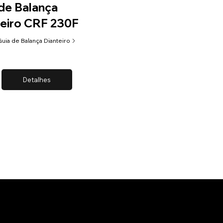
de Balança
teiro CRF 230F
uia de Balança Dianteiro
Detalhes
CON