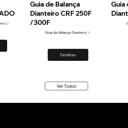
Guia de Balança
Guia 
NADO
Dianteiro CRF 250F
Dian
/300F
eiro
G
Guia de Balança Dianteiro
Detalhes
Ver Todos
LOCA
P