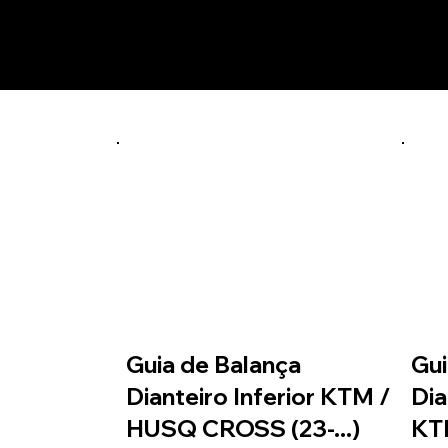
Prod
laranja
GBALKTM02
Guia de Balança
Gui
Dianteiro Inferior KTM /
Dia
HUSQ CROSS (23-...)
KT