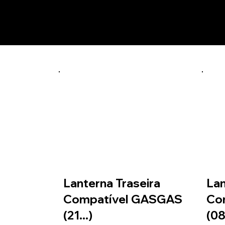
Prod
Sem nome da cor
Sem código
Lanterna Traseira
Lan
Compatível GASGAS
Co
(21...)
(08.