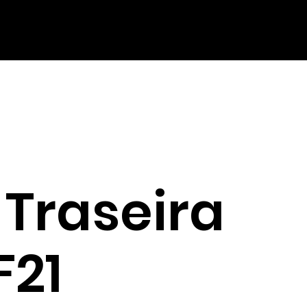
 Traseira
F21