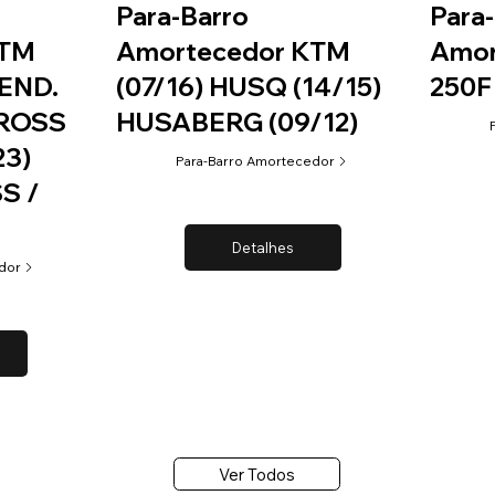
Para-Barro
Para
KTM
Amortecedor KTM
Amor
(END.
(07/16) HUSQ (14/15)
250F
CROSS
HUSABERG (09/12)
23)
Para-Barro Amortecedor
S /
F
Detalhes
dor
Ver Todos