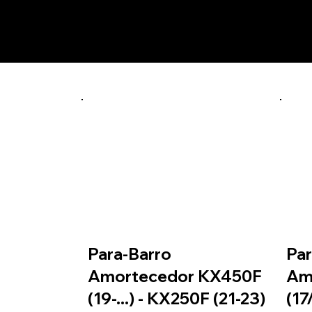
Prod
preto
PBAKT01P
Para-Barro
Par
Amortecedor KX450F
Am
(19-...) - KX250F (21-23)
(17