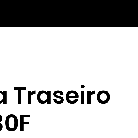
 Traseiro
30F