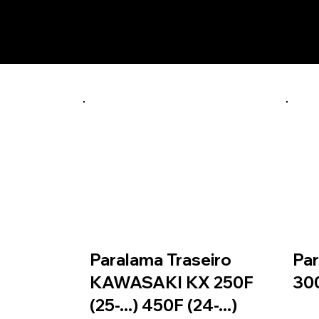
Prod
vermelho
PTF2106
Paralama Traseiro
Par
KAWASAKI KX 250F
300
(25-...) 450F (24-...)