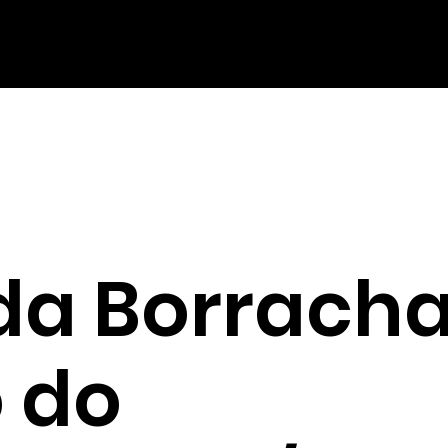
 da Borrach
 do