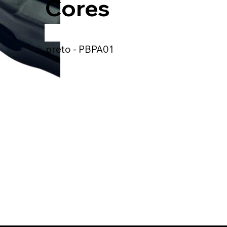
Cores
preto - PBPA01