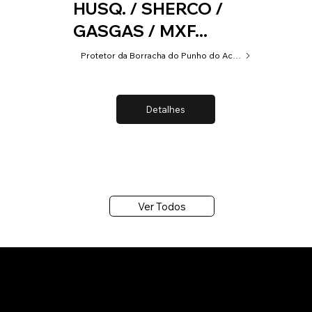
HUSQ. / SHERCO /
GASGAS / MXF...
Protetor da Borracha do Punho do Acelerador
Detalhes
Ver Todos
LOCA
P