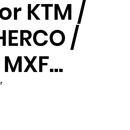
or KTM /
HERCO /
MXF...
or