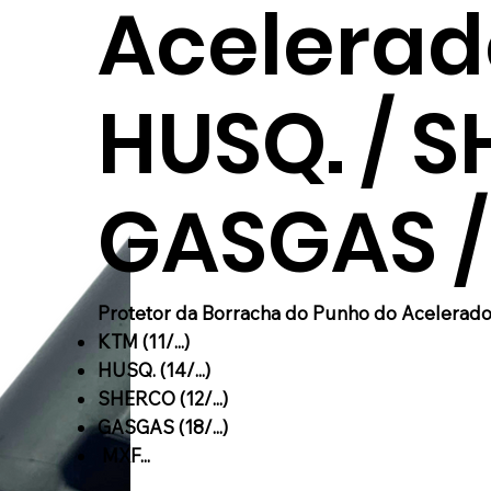
Acelerad
HUSQ. / S
GASGAS / 
Protetor da Borracha do Punho do Acelerad
KTM (11/...)
HUSQ. (14/...)
SHERCO (12/...)
GASGAS (18/...)
MXF...