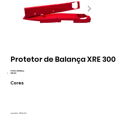
vermelho
vermelh
Protetor de Balança XRE 300
PBALX01
PBALX01
Protetor de Balança
XRE 300
Cores
vermelho - PBALX01