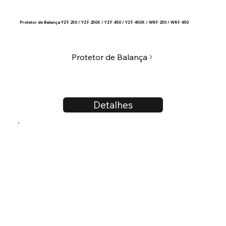
Protetor de Balança YZF 250 / YZF 250X / YZF 450 / YZF 450X / WRF 250 / WRF 450
Protetor de Balança
Detalhes