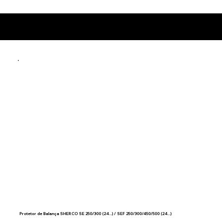
Produtos relacionados
Protetor de Balança SHERCO SE 250/300 (24...) / SEF 250/300/450/500 (24...)