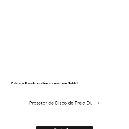
Protetor de Disco de Freio Dianteiro Importadas Modelo 1
Protetor de Disco de Freio Dianteiro