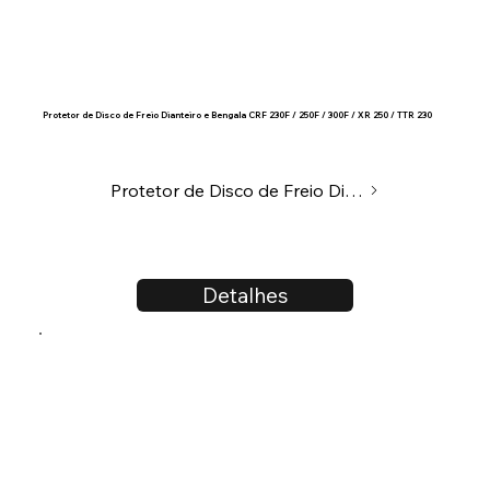
Protetor de Disco de Freio Dianteiro e Bengala CRF 230F / 250F / 300F / XR 250 / TTR 230
Protetor de Disco de Freio Dianteiro
Detalhes