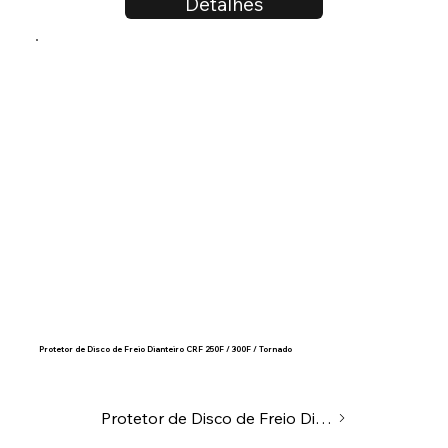
Detalhes
Protetor de Disco de Freio Dianteiro CRF 250F / 300F / Tornado
Protetor de Disco de Freio Dianteiro