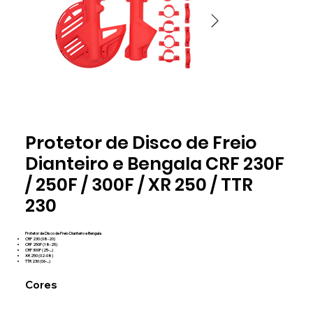
vermelho
vermelh
Protetor de Disco de Freio
PDD0014
PDD0014
Dianteiro e Bengala CRF 230F
/ 250F / 300F / XR 250 / TTR
230
Protetor de Disco de Freio Dianteiro e Bengala
CRF 230 (08-20)
CRF 250F (18-25)
CRF 300F (25-...)
XR 250 (02-08)
TTR 230 (06-...)
Cores