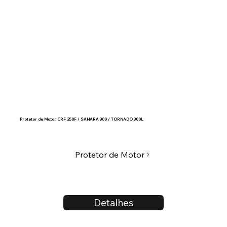
Protetor de Motor CRF 250F / SAHARA 300 / TORNADO 300L
Protetor de Motor
Detalhes