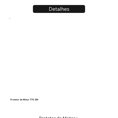
Detalhes
Protetor de Motor TTR 230
Protetor de Motor