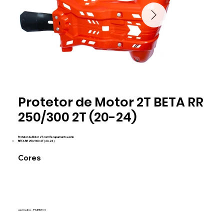
vermelho
vermelh
Protetor de Motor 2T BETA RR
PMEBT01
PMEBT01
250/300 2T (20-24)
Protetor de Motor 2T com Escapamento e Link
BETA RR 250/300 2T (20-24)
Cores
vermelho - PMEBT01