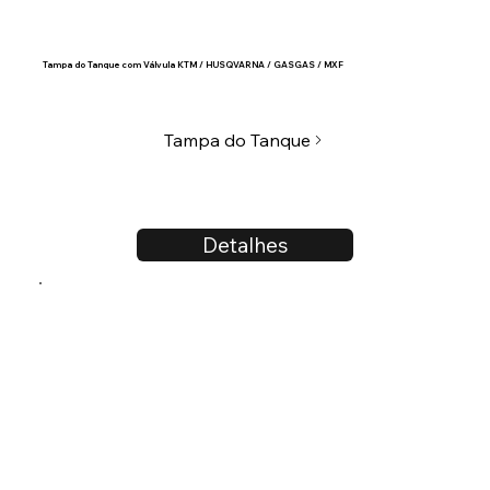
Tampa do Tanque com Válvula KTM / HUSQVARNA / GASGAS / MXF
Tampa do Tanque
Detalhes