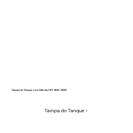
Tampa do Tanque com Válvula CRF 250F /300F
Tampa do Tanque