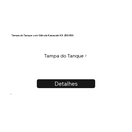
Tampa do Tanque com Válvula Kawasaki KX 250/450
Tampa do Tanque
Detalhes