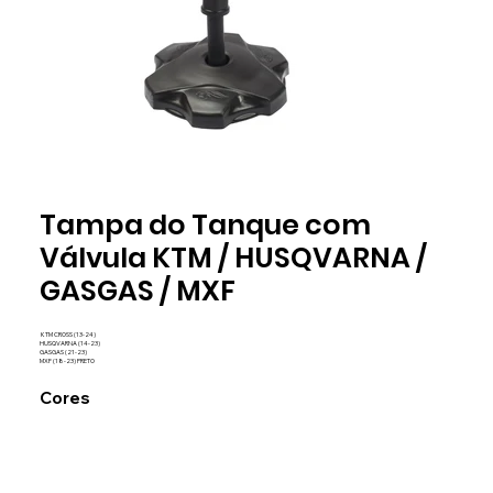
preto
Tampa do Tanque com
TAMV11
Válvula KTM / HUSQVARNA /
GASGAS / MXF
KTM CROSS (13-24)
HUSQVARNA (14-23)
GASGAS (21-23)
MXF (18-23) PRETO
Cores