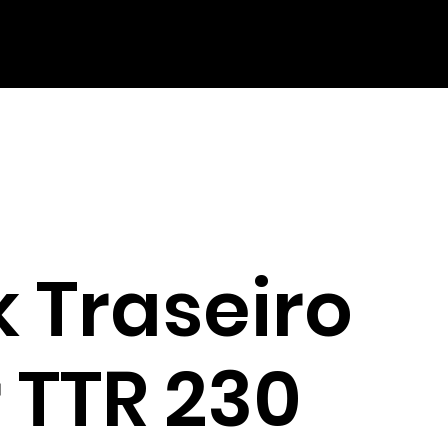
k Traseiro
 TTR 230