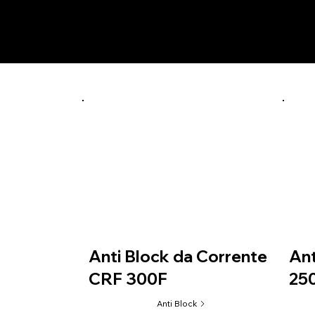
Prod
azul
ABTD09
Anti Block da Corrente
Ant
CRF 300F
25
Anti Block