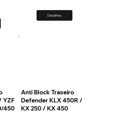
Detalhes
o
Anti Block Traseiro
/ YZF
Defender KLX 450R /
0/450
KX 250 / KX 450