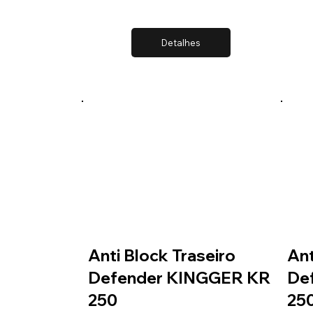
Detalhes
Anti Block Traseiro
Ant
Defender KINGGER KR
De
250
25