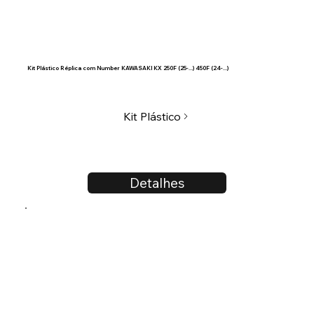
Kit Plástico Réplica com Number KAWASAKI KX 250F (25-...) 450F (24-...)
Kit Plástico
Detalhes