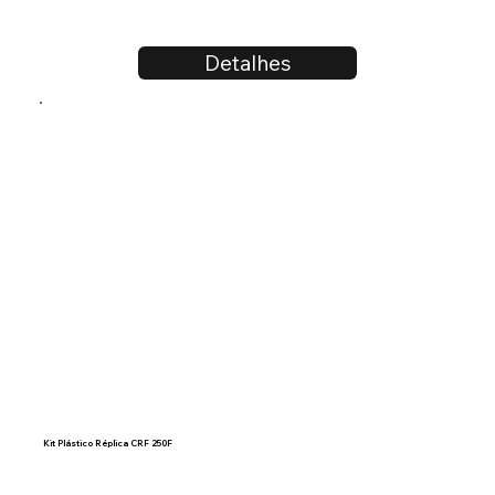
Detalhes
Kit Plástico Réplica CRF 250F