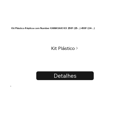
Kit Plástico Réplica com Number KAWASAKI KX 250F (25-...) 450F (24-...)
Kit Plástico
Detalhes