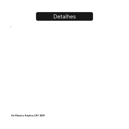
Detalhes
Kit Plástico Réplica CRF 250F