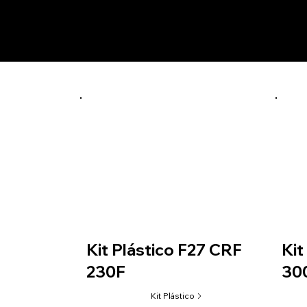
Prod
preto/vermelho
Com number plate: KTS01
Kit Plástico F27 CRF
Kit
230F
300
Kit Plástico