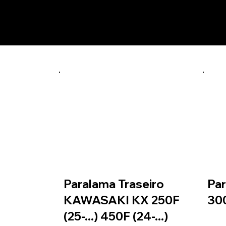
Prod
verde
PTKA01
Paralama Traseiro
Par
KAWASAKI KX 250F
300
(25-...) 450F (24-...)