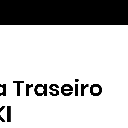
 Traseiro
I