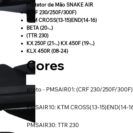
Protetor de Mão SNAKE AIR
(CRF 230/250F/300F)
KTM CROSS(13-15)END(14-16)
BETA (20-...)
(TTR 230)
KX 250F (21-...) KX 450F (19-...)
KLX 450R (08-24)
Cores
preto - PMSAIR01: (CRF 230/250F/300F)
PMSAIR10: KTM CROSS(13-15)END(14-16)
PMSAIR30: TTR 230