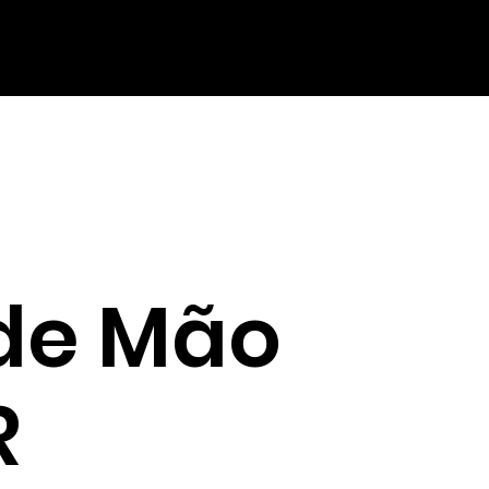
 de Mão
R