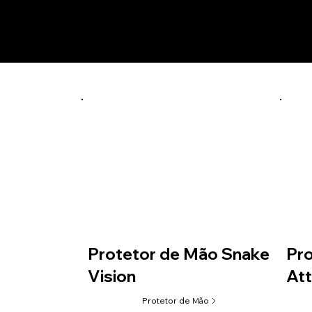
Prod
preto
PMSAIR01: (CRF 230/250F/300F)
PMSAIR10: KTM CROSS(13-15)END(14-16) / BETA (20-23)
PMSAIR30: TTR 230
PMSAIR18: Tornado
PMSAIR26: (KAWASAKI KX 250 (21-23) / KX 450 (19-23)
PMSAIR35: (KAWASAKI KLX 450R (08-24)
Protetor de Mão Snake
Pro
Vision
At
Protetor de Mão