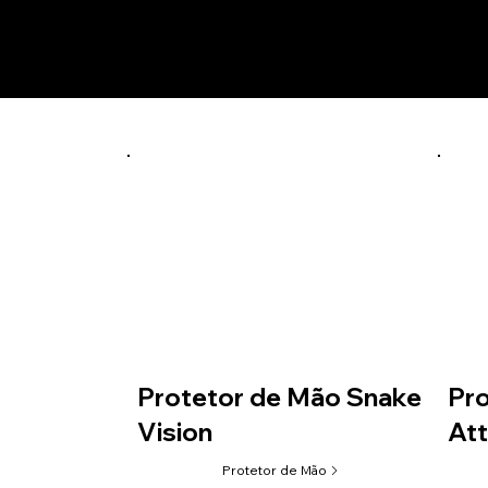
Prod
laranja
14200240005: CRF 230 (08-19) CRF 250F (18-25) CRF 300F (2
14200250005: XR TORNADO 250 (02-08)
14200290005: KTM CROSS (13-15) END (14-16) BETA RR / R
14200300005: KTM / HUSQ CROSS (16-22) END (17-23) / SHE
Protetor de Mão Snake
Pro
Vision
At
Protetor de Mão