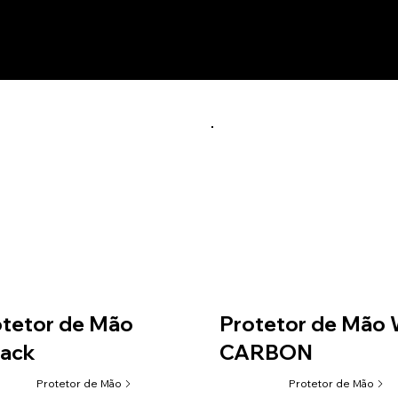
utos relacionados
5/...)
ACING / XTRAINER (20-...) / SHERCO (12-20)
RCO (21-...)
tetor de Mão
Protetor de Mão
tack
CARBON
Protetor de Mão
Protetor de Mão