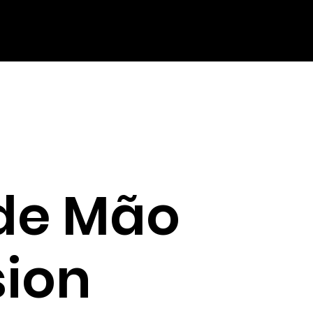
 de Mão
sion