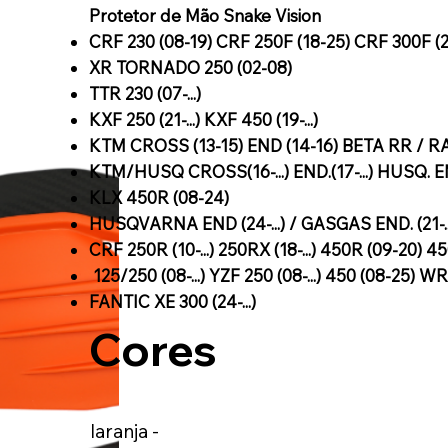
Protetor de Mão Snake Vision
CRF 230 (08-19) CRF 250F (18-25) CRF 300F (25
XR TORNADO 250 (02-08)
TTR 230 (07-...)
KXF 250 (21-...) KXF 450 (19-...)
KTM CROSS (13-15) END (14-16) BETA RR / RA
KTM/HUSQ CROSS(16-...) END.(17-...) HUSQ. EN
KLX 450R (08-24)
HUSQVARNA END (24-...) / GASGAS END. (21-..
CRF 250R (10-...) 250RX (18-...) 450R (09-20) 4
125/250 (08-...) YZF 250 (08-...) 450 (08-25) WR 
FANTIC XE 300 (24-...)
Cores
laranja -